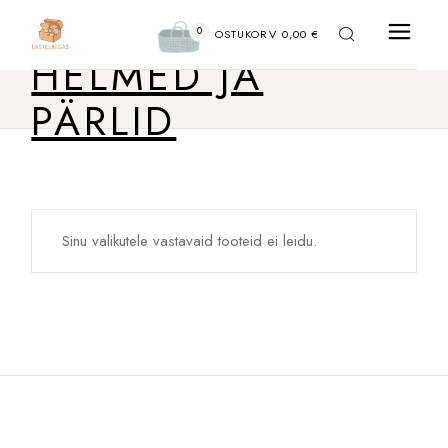
Liigu
sisu
0
juurde
OSTUKORV
0,00
€
HELMED JA
PÄRLID
Sinu valikutele vastavaid tooteid ei leidu.