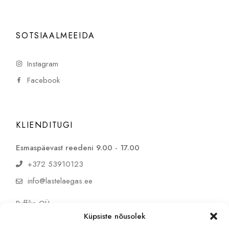
SOTSIAALMEEIDA
Instagram
Facebook
KLIENDITUGI
Esmaspäevast reedeni 9.00 - 17.00
+372 53910123
info@lastelaegas.ee
Puffike OÜ
reg. 16894146
Küpsiste nõusolek
KMKR EE102857300