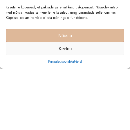
Kasutame küpsiseid, et pakkuda paremat kasutuskogemust. Nõusolek aitab
meil mõista, kuidas sa meie lehte kasutad, ning parandada selle toimimist.
Küpsiste keelamine võib piirata mõningaid funktsioone.
Nõustu
© 2025 Lastelaegas - kõik õigused kaitstud
Keeldu
Privaatsuspoliitika
Meist