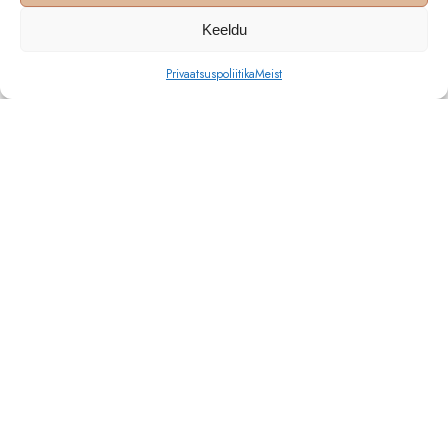
Keeldu
Privaatsuspoliitika
Meist