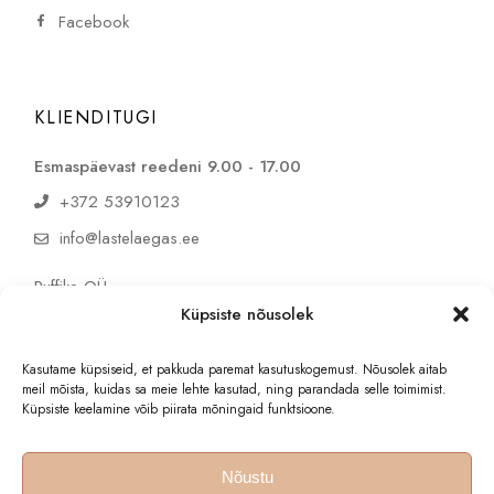
Facebook
KLIENDITUGI
Esmaspäevast reedeni 9.00 - 17.00
+372 53910123
info@lastelaegas.ee
Puffike OÜ
reg. 16894146
Küpsiste nõusolek
KMKR EE102857300
Kasutame küpsiseid, et pakkuda paremat kasutuskogemust. Nõusolek aitab
meil mõista, kuidas sa meie lehte kasutad, ning parandada selle toimimist.
Küpsiste keelamine võib piirata mõningaid funktsioone.
Nõustu
© 2025 Lastelaegas - kõik õigused kaitstud