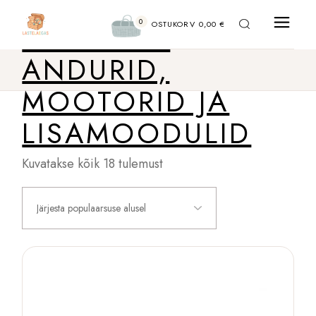
GÜMNAASIUM:
Liigu
sisu
0
ROBOTITE
juurde
OSTUKORV
0,00
€
ANDURID,
MOOTORID JA
LISAMOODULID
Sorteeritud
Kuvatakse kõik 18 tulemust
populaarsuse
järgi
Järjesta populaarsuse alusel