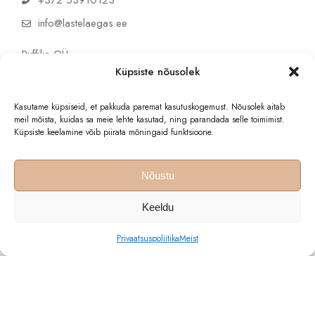
info@lastelaegas.ee
Puffike OÜ
reg. 16894146
Küpsiste nõusolek
KMKR EE102857300
Kasutame küpsiseid, et pakkuda paremat kasutuskogemust. Nõusolek aitab
meil mõista, kuidas sa meie lehte kasutad, ning parandada selle toimimist.
Küpsiste keelamine võib piirata mõningaid funktsioone.
Nõustu
© 2025 Lastelaegas - kõik õigused kaitstud
Keeldu
Privaatsuspoliitika
Meist