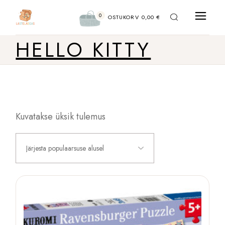
Liigu
sisu
0
juurde
OSTUKORV
0,00
€
HELLO KITTY
Kuvatakse üksik tulemus
Järjesta populaarsuse alusel