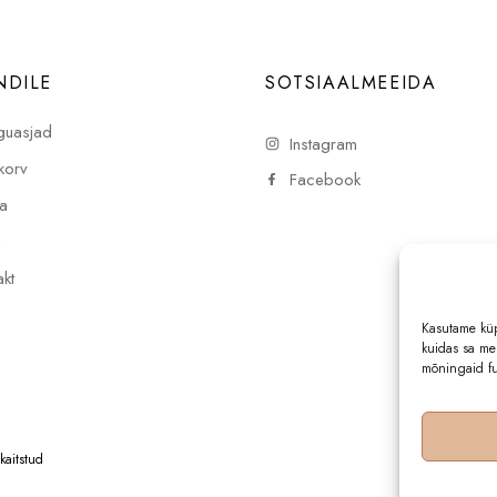
NDILE
SOTSIAALMEEIDA
uasjad
Instagram
korv
Facebook
a
i
kt
Kasutame küp
kuidas sa mei
mõningaid fu
kaitstud