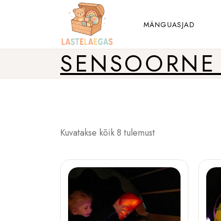
Liigu
sisu
juurde
MÄNGUASJAD
SENSOORNE 
Sorteeritud
Kuvatakse kõik 8 tulemust
populaarsuse
järgi