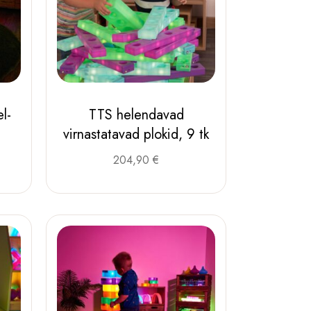
l-
TTS helendavad
virnastatavad plokid, 9 tk
204,90
€