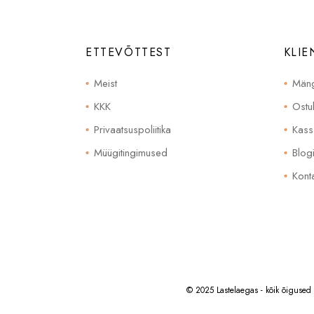
ETTEVÕTTEST
KLIE
Meist
Mäng
KKK
Ostu
Privaatsuspoliitika
Kass
Müügitingimused
Blog
Konta
© 2025 Lastelaegas - kõik õigused 