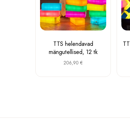
TTS helendavad
TT
mängutellised, 12 tk
206,90
€