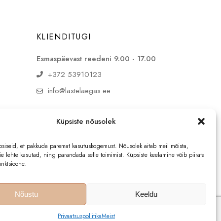
KLIENDITUGI
Esmaspäevast reedeni 9.00 - 17.00
+372 53910123
info@lastelaegas.ee
Puffike OÜ
Küpsiste nõusolek
reg. 16894146
KMKR EE102857300
siseid, et pakkuda paremat kasutuskogemust. Nõusolek aitab meil mõista,
e lehte kasutad, ning parandada selle toimimist. Küpsiste keelamine võib piirata
nktsioone.
Nõustu
Keeldu
Privaatsuspoliitika
Meist