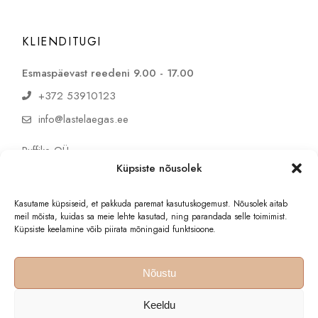
KLIENDITUGI
Esmaspäevast reedeni 9.00 - 17.00
+372 53910123
info@lastelaegas.ee
Puffike OÜ
reg. 16894146
Küpsiste nõusolek
KMKR EE102857300
Kasutame küpsiseid, et pakkuda paremat kasutuskogemust. Nõusolek aitab
meil mõista, kuidas sa meie lehte kasutad, ning parandada selle toimimist.
Küpsiste keelamine võib piirata mõningaid funktsioone.
Nõustu
© 2025 Lastelaegas - kõik õigused kaitstud
Keeldu