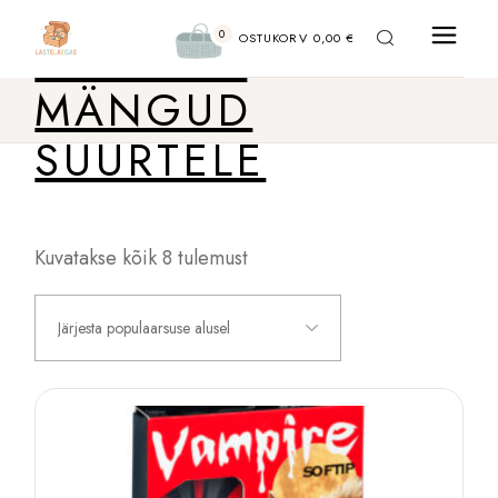
Liigu
sisu
0
TUBASED
juurde
OSTUKORV
0,00
€
MÄNGUD
SUURTELE
Sorteeritud
Kuvatakse kõik 8 tulemust
populaarsuse
järgi
Järjesta populaarsuse alusel