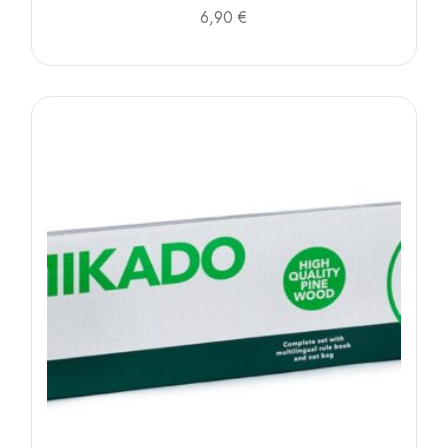
6,90
€