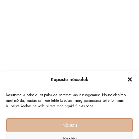
Küpsiste nõusolek
Kasutame küpsiseid, et pakkuda paremat kasutuskogemust. Nõusolek aitab
meil mõista, kuidas sa meie lehte kasutad, ning parandada selle toimimist.
Küpsiste keelamine võib piirata mõningaid funktsioone.
Nõustu