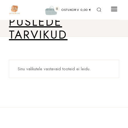
Liigu
sisu
0
juurde
OSTUKORV
0,00
€
PUSLEDE
TARVIKUD
Sinu valikutele vastavaid tooteid ei leidu.