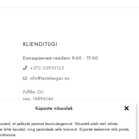
KLIENDITUGI
Esmaspäevast reedeni 9.00 - 17.00
+372 53910123
info@lastelaegas.ee
Puffike OÜ
reg. 16894146
KMKR EE102857300
Küpsiste nõusolek
siseid, et pakkuda paremat kasutuskogemust. Nõusolek aitab meil mõista,
e lehte kasutad, ning parandada selle toimimist. Küpsiste keelamine võib piirata
nktsioone.