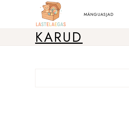
Liigu
sisu
juurde
MÄNGUASJAD
KARUD