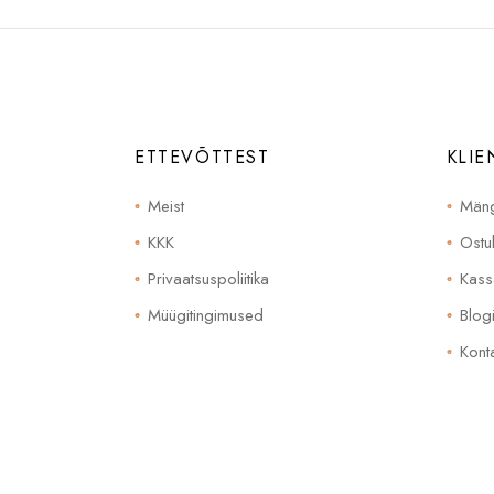
ETTEVÕTTEST
KLIE
Meist
Mäng
KKK
Ostu
Privaatsuspoliitika
Kass
Müügitingimused
Blog
Konta