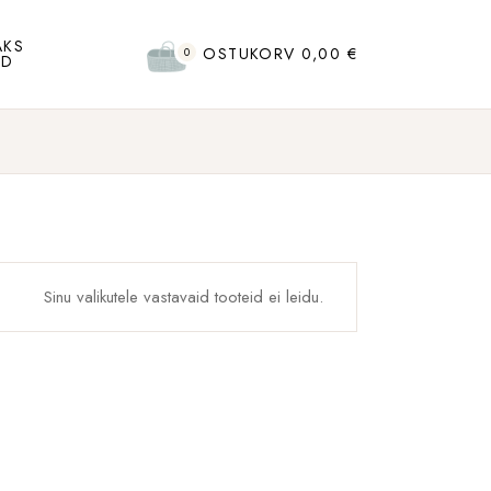
AKS
OSTUKORV
0,00
€
0
UD
Sinu valikutele vastavaid tooteid ei leidu.