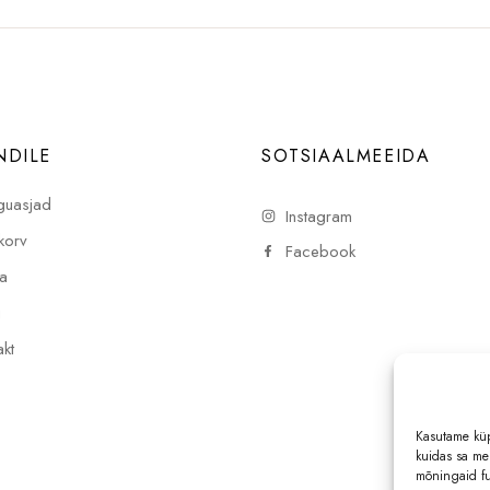
NDILE
SOTSIAALMEEIDA
uasjad
Instagram
korv
Facebook
a
i
kt
Kasutame küp
kuidas sa mei
mõningaid fu