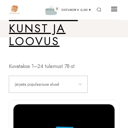
Liigu
sisu
0
PÕHIKOOL:
juurde
OSTUKORV
0,00
€
KUNST JA
LOOVUS
Sorteeritud
Kuvatakse 1–24 tulemust 78-st
populaarsuse
järgi
Järjesta populaarsuse alusel